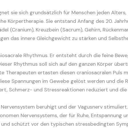
gnet sie sich grundsätzlich für Menschen jeden Alters
liche Körpertherapie. Sie entstand Anfang des 20. Jah
l (Cranium), Kreuzbein (Sacrum), Gehirn, Rücken­mark
ngen das innere Gleichgewicht zu stärken und Selbst­he
iosacrale Rhythmus. Er entsteht durch die feine Beweg
ser Rhythmus soll sich auf den ganzen Körper übertra
te Therapeuten ertasten diesen craniosacralen Puls 
iese Spannungen im Gewebe gelöst werden und die Rück
rt, Schmerz- und Stressreaktionen reduziert und die S
ervensystem beruhigt und der Vagusnerv stimuliert. D
onomen Nervensystems, der für Ruhe, Entspannung und 
tät und schützt vor den typischen stressbedingten Sy