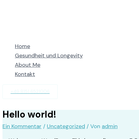
Zum
Hier
Name*
E-
Website
Inhalt
eingeben…
Mail-
springen
Adresse*
Home
Gesundheit und Longevity
About Me
Kontakt
+49 8151 6521006
Hello world!
Ein Kommentar
/
Uncategorized
/ Von
admin