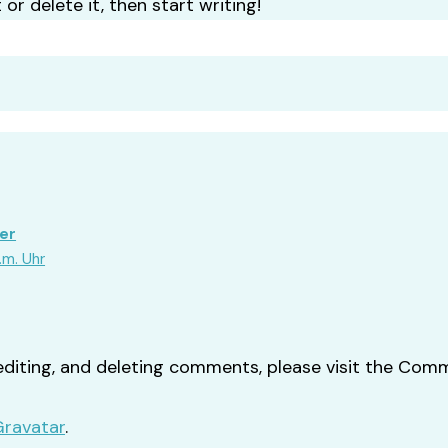
or delete it, then start writing!
er
.m. Uhr
editing, and deleting comments, please visit the Com
Gravatar
.